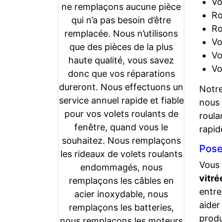
Vo
ne remplaçons aucune pièce
Ro
qui n’a pas besoin d’être
Ro
remplacée. Nous n’utilisons
Vo
que des pièces de la plus
Vo
haute qualité, vous savez
Vo
donc que vos réparations
dureront. Nous effectuons un
Notr
service annuel rapide et fiable
nous
pour vos volets roulants de
roula
fenêtre, quand vous le
rapid
souhaitez. Nous remplaçons
Pose
les rideaux de volets roulants
Vous
endommagés, nous
vitré
remplaçons les câbles en
entre
acier inoxydable, nous
aider
remplaçons les batteries,
produ
nous remplaçons les moteurs