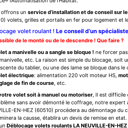
ce® l’Automatisation de l’Habitat.
 offrons un
service d’installation et de conseil sur l
0) volets, grilles et portails en fer pour logement et l
ocage volet roulant !
Le conseil d’un spéciali
sible de le monté ou de le descendre ! Que faire ?
let a manivelle ou a sangle se bloque !
ne forcer pas,
 manivelle, etc. La raison est simple du blocage, soit 
scente du tablier, ou une des lame se bloque dans le c
let électrique
: alimentation 220 volt moteur HS,
mot
glage de fin de course
, etc.
otre volet soit à manuel ou motoriser
, Il est diffici
oblème sans avoir démonté le coffrage, notre expert 
ILLE-EN-HEZ (60510) procèdera au démontage du c
minera la causse, établira un devis de remise en etat.
 un
Déblocage volets roulants LA NEUVILLE-EN-HEZ