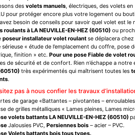
osons des
volets manuels
, électriques, des volets en
U pour protéger encore plus votre logement ou bouti
avez besoin de conseils pour savoir quel volet est le
ts roulants à LA NEUVILLE-EN-HEZ (60510)
ou proche
e
poseur installateur volet roulant
se déplacera chez
 sérieuse « étude de l’emplacement du coffre, pose d
rique, finition » etc.
Pour une pose Fiable de volet ro
s de sécurité et de confort. Rien n’échappe a notre 
(60510)
très expérimentés qui maîtrisent toutes les
t
nts
.
itez pas à nous confier les travaux d’installati
rtes de garage «Battantes – pivotantes – enroulables
se de grilles métalliques « Lames pleines, Lames mic
se volets battants LA NEUVILLE-EN-HEZ (60510)
pa
ose
Jalousies PVC,
Persiennes bois
– acier – PVC.
se Volets battants bois tous types.