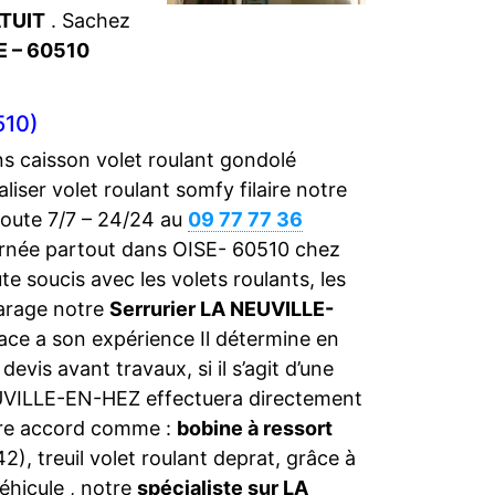
TUIT
. Sachez
E – 60510
510)
s caisson volet roulant gondolé
ialiser volet roulant somfy filaire notre
coute 7/7 – 24/24 au
09 77 77 36
urnée partout dans OISE- 60510 chez
e soucis avec les volets roulants, les
garage notre
Serrurier LA NEUVILLE-
ce a son expérience Il détermine en
evis avant travaux, si il s’agit d’une
NEUVILLE-EN-HEZ effectuera directement
tre accord comme :
bobine à ressort
, treuil volet roulant deprat, grâce à
éhicule , notre
spécialiste sur LA