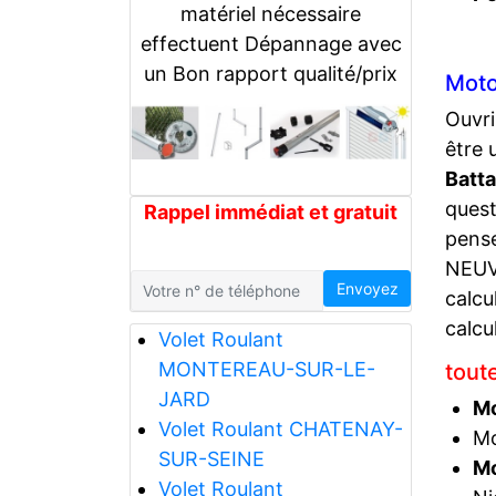
matériel nécessaire
effectuent Dépannage avec
un Bon rapport qualité/prix
Moto
Ouvri
être 
Batt
quest
Rappel immédiat et gratuit
pense
NEUVI
Envoyez
calcu
calcu
Volet Roulant
MONTEREAU-SUR-LE-
tout
JARD
Mo
Volet Roulant CHATENAY-
Mo
SUR-SEINE
Mo
Volet Roulant