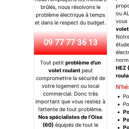
prop
brûlés, nous résolvons le
ou AL
problème électrique à temps
vous 
et dans le respect du budget.
vole
Notr
09 77 77 36 13
étude
élect
norme
Tout petit
problème d’un
HEZ 
volet roulant
peut
roula
compromettre la sécurité de
votre logement ou local
N’hés
commercial. Donc très
Po
important que vous restiez à
Po
l’attente de tout problème.
Po
Nos spécialistes de l’Oise
P
(60)
équipés de tout le
Po