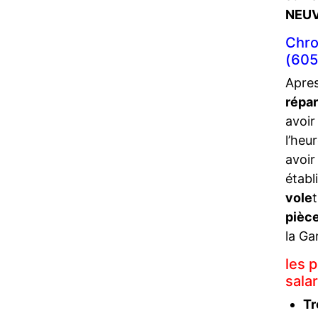
NEUV
Chro
(605
Apres
répa
avoir
l’heu
avoir
établ
vole
pièce
la Ga
les 
sala
Tr