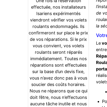
répon
Une fois la réservation
l’ins
effectuée, nos installateurs
de vo
Isariens expérimentés
roula
viendront vérifier vos volets
la sé
roulants endommagés. Ils
confirmeront sur place le prix
Votr
de vos réparations. Si le prix
Le
vo
vous convient, vos volets
entre
roulants seront réparés
Répa
immédiatement. Toutes nos
Roul
réparations sont effectuées
porta
sur la base d’un devis fixe,
réali
vous n’avez donc pas à vous
volet
soucier des coûts horaires.
Nous ne réparons que ce qui
doit l’être, nous n’effectuons
Po
aucune tâche inutile et nous