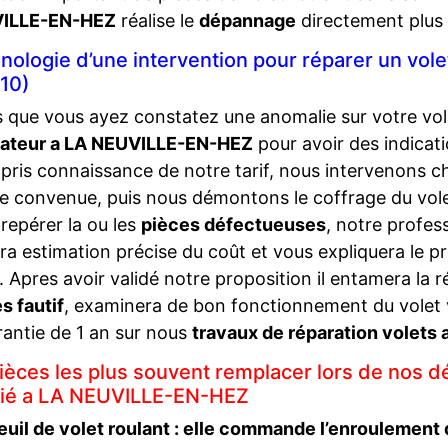
ILLE-EN-HEZ
réalise le
dépannage
directement plus 
nologie d’une intervention pour réparer un vo
10)
 que vous ayez constatez une anomalie sur votre vol
rateur a LA NEUVILLE-EN-HEZ
pour avoir des indicati
 pris connaissance de notre tarif, nous intervenon
re convenue, puis nous démontons le coffrage du volet
 repérer la ou les
pièces défectueuses
, notre profe
ira estimation précise du coût et vous expliquera le 
t. Apres avoir validé notre proposition il entamera la r
s fautif
, examinera de bon fonctionnement du volet v
rantie de 1 an sur nous
travaux de réparation volet
pièces les plus souvent remplacer lors de nos d
rié a LA NEUVILLE-EN-HEZ
euil de volet roulant : elle commande l’enroulement d