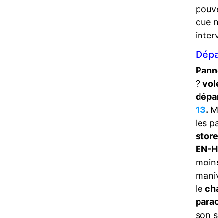
pouve
que 
inter
Dépa
Panne
?
vol
dépa
13
.
M
les p
store
EN-H
moins
maniv
le
ch
para
son s