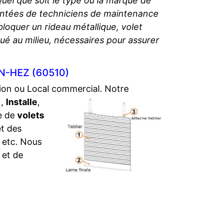
Quel que soit le type ou la marque de
entées de techniciens de maintenance
oquer un rideau métallique, volet
qué au milieu, nécessaires pour assurer
EN-HEZ (60510)
tion ou Local commercial.
Notre
,
Installe
,
e de
volets
et des
, etc. Nous
 et de