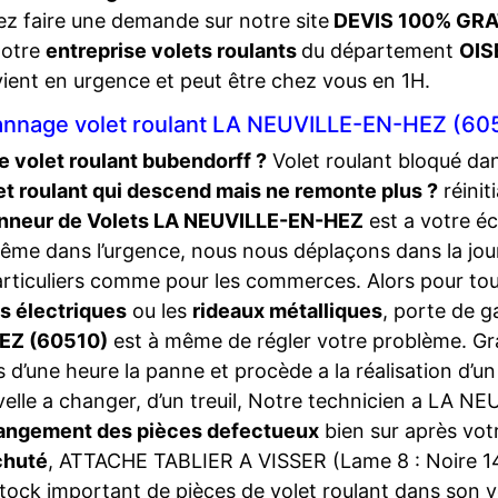
z faire une demande sur notre site
DEVIS 100% GRA
notre
entreprise volets roulants
du département
OIS
vient en urgence et peut être chez vous en 1H.
nnage volet roulant LA NEUVILLE-EN-HEZ (60
 volet roulant bubendorff ?
Volet roulant bloqué dan
et roulant qui descend mais ne remonte plus ?
réinit
nneur de Volets LA NEUVILLE-EN-HEZ
est a votre é
ême dans l’urgence, nous nous déplaçons dans la jo
articuliers comme pour les commerces. Alors pour tout
s électriques
ou les
rideaux métalliques
, porte de 
EZ (60510)
est à même de régler votre problème. Gra
 d’une heure la panne et procède a la réalisation d’un d
elle a changer, d’un treuil, Notre technicien a LA 
angement des pièces defectueux
bien sur après vo
chuté
, ATTACHE TABLIER A VISSER (Lame 8 : Noire 142)
tock important de pièces de volet roulant dans son v