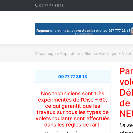
Skip
09 77 77 36 13
to
content
Dépannage » Réparation
»
Rideau Métallique » Volet
Pan
09 77 77 36 13
vol
Déb
Nos techniciens sont très
expérimentés de l’Oise – 60,
de 
ce qui garantit que les
NE
travaux sur tous les types de
volets roulants sont effectués
dans les règles de l’art.
Le se