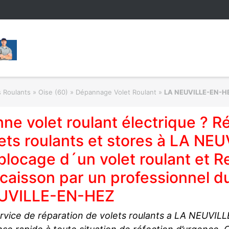
s Roulants
»
Oise (60) » Dépannage Volet Roulant
»
LA NEUVILLE-EN-H
ne volet roulant électrique ? 
ets roulants et stores à LA NE
locage d´un volet roulant et 
caisson par un professionnel du
UVILLE-EN-HEZ
rvice de réparation de volets roulants a LA NEUVIL