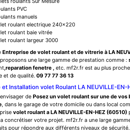
lets roulants Sur Mesure
ulants PVC
ulants manuels
let roulant electrique 240×220
let roulant baie vitrée
let roulant largeur 3000
e
Entreprise de volet roulant et de vitrerie à LA N
 proposons une large gamme de prestation comme :
nt
,reparation fenetre ,
etc. mf2r.fr est au plus proch
e et de qualité.
09 77 77 36 13
 et Installation volet Roulant LA NEUVILLE-EN
 envisager de
Posez un volet roulant sur une de vos 
e
, dans le garage de votre domicile ou dans local com
prise
volet roulant a LA NEUVILLE-EN-HEZ (60510)
p
 a concrétiser votre projet. mf2r.fr a une large gamm
its pour répondre aux différents niveaux de sécurité