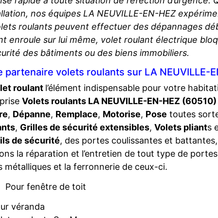
se rapide à toute situation de réfection d’urgence. 
tallation, nos équipes LA NEUVILLE-EN-HEZ expérim
lets roulants peuvent effectuer des dépannages débl
nt enroule sur lui même, volet roulant électrique blo
curité des bâtiments ou des biens immobiliers.
e partenaire volets roulants sur LA NEUVILLE-
let roulant
l’élément indispensable pour votre habita
prise
Volets roulants LA NEUVILLE-EN-HEZ (60510)
re
,
Dépanne
,
Remplace
,
Motorise
,
Pose
toutes sort
ants
,
Grilles de sécurité extensibles
,
Volets pliant
s 
ils de sécurité
, des portes coulissantes et battantes
sons la réparation et l’entretien de tout type de portes
s métalliques et la ferronnerie de ceux-ci.
Pour fenêtre de toit
ur véranda