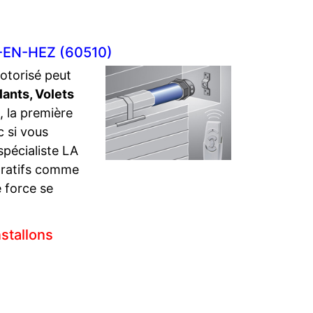
E-EN-HEZ (60510)
motorisé peut
lants,
Volets
, la première
 si vous
spécialiste LA
paratifs comme
e force se
stallons