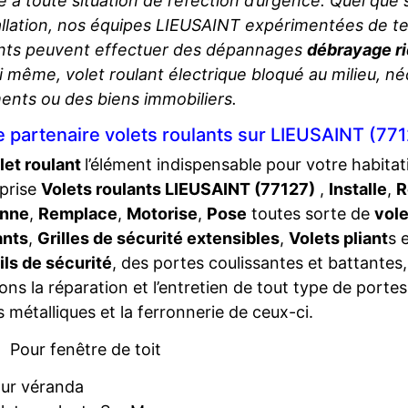
e à toute situation de réfection d’urgence. Quel que 
tallation, nos équipes LIEUSAINT expérimentées de 
ants peuvent effectuer des dépannages
débrayage ri
ui même, volet roulant électrique bloqué au milieu, né
ents ou des biens immobiliers.
e partenaire volets roulants sur LIEUSAINT (77
let roulant
l’élément indispensable pour votre habita
prise
Volets roulants LIEUSAINT (77127)
,
Installe
,
R
nne
,
Remplace
,
Motorise
,
Pose
toutes sorte de
vole
ants
,
Grilles de sécurité extensibles
,
Volets pliant
s 
ils de sécurité
, des portes coulissantes et battantes
sons la réparation et l’entretien de tout type de portes
s métalliques et la ferronnerie de ceux-ci.
Pour fenêtre de toit
ur véranda