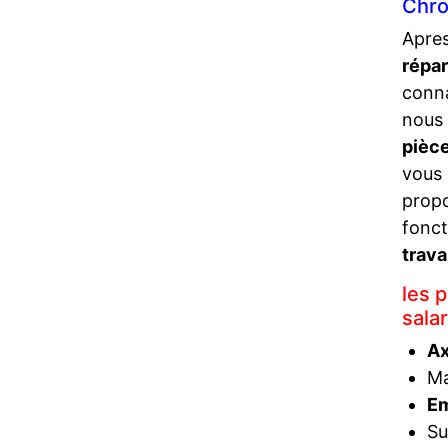
Chro
Apres
répa
conna
nous 
pièc
vous 
propo
fonct
trava
les 
sala
Ax
Ma
Em
Su