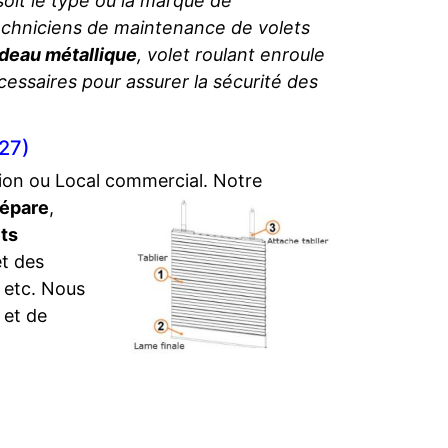
soit le type ou la marque de
techniciens de maintenance de volets
deau métallique
, volet roulant enroule
cessaires pour assurer la sécurité des
127)
tion ou Local commercial.
Notre
épare
,
ts
et des
, etc. Nous
 et de