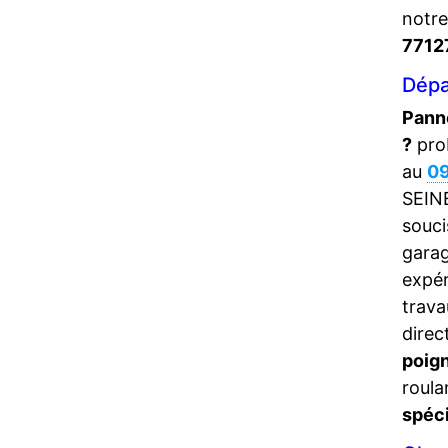
notr
7712
Dépa
Panne
?
pro
au
09
SEINE
souci
gara
expér
trava
direc
poign
roula
spéci