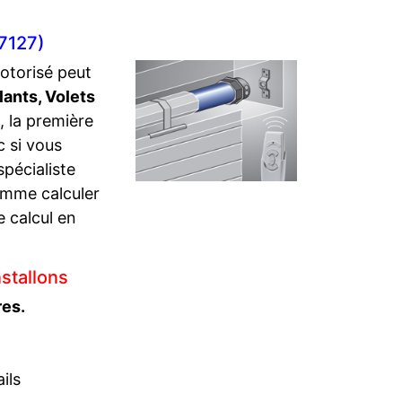
77127)
motorisé peut
lants,
Volets
, la première
 si vous
spécialiste
comme calculer
e calcul en
stallons
res.
ils