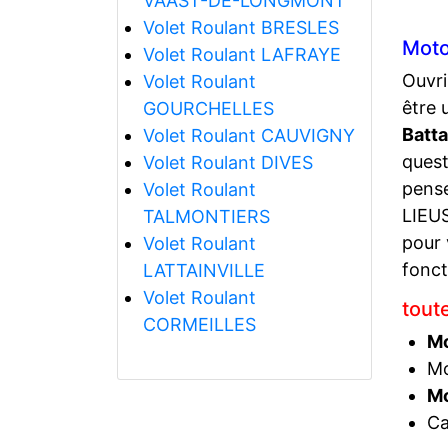
VAAST-DE-LONGMONT
Volet Roulant BRESLES
Moto
Volet Roulant LAFRAYE
Ouvri
Volet Roulant
être 
GOURCHELLES
Batt
Volet Roulant CAUVIGNY
quest
Volet Roulant DIVES
pense
Volet Roulant
LIEUS
TALMONTIERS
pour 
Volet Roulant
fonct
LATTAINVILLE
Volet Roulant
tout
CORMEILLES
Mo
Mo
Mo
Ca