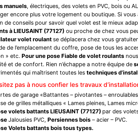
ts manuels
, électriques, des volets en PVC, bois ou A
ger encore plus votre logement ou boutique. Si vous
n de conseils pour savoir quel volet est le mieux adap
nts à LIEUSAINT (77127)
ou proche de chez vous peu
llateur volet roulant
se déplacera chez vous gratuite
de de l’emplacement du coffre, pose de tous les acce
ion » etc.
Pour une pose Fiable de volet roulants
nous
ité et de confort. Rien n’échappe a notre équipe de
s
imentés qui maîtrisent toutes les
techniques d’instal
itez pas à nous confier les travaux d’installati
rtes de garage «Battantes – pivotantes – enroulables
se de grilles métalliques « Lames pleines, Lames mic
se volets battants LIEUSAINT (77127)
par des volets
ose
Jalousies PVC,
Persiennes bois
– acier – PVC.
se Volets battants bois tous types.