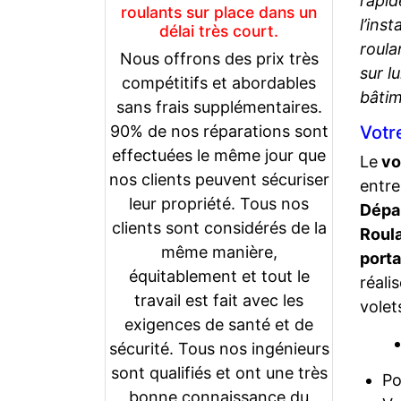
rapid
roulants sur place dans un
l’ins
délai très court.
roul
Nous offrons des prix très
sur l
compétitifs et abordables
bâtim
sans frais supplémentaires.
90% de nos réparations sont
Votr
effectuées le même jour que
Le
vo
nos clients peuvent sécuriser
entre
leur propriété. Tous nos
Dépa
clients sont considérés de la
Roul
même manière,
porta
équitablement et tout le
réali
travail est fait avec les
volet
exigences de santé et de
sécurité. Tous nos ingénieurs
sont qualifiés et ont une très
Po
bonne connaissance du