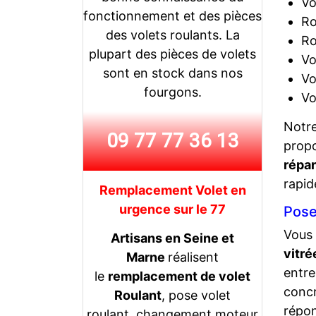
Vo
fonctionnement et des pièces
Ro
des volets roulants. La
Ro
plupart des pièces de volets
Vo
sont en stock dans nos
Vo
fourgons.
Vo
Notr
09 77 77 36 13
prop
répar
rapid
Remplacement Volet en
urgence sur le 77
Pose
Vous
Artisans en Seine et
vitré
Marne
réalisent
entre
le
remplacement de volet
concr
Roulant
, pose volet
répon
roulant, changement moteur