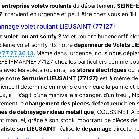
e
entreprise volets roulants
du département
SEINE-
7
intervient en urgence et peut être chez vous en 1H.
nnage volet roulant LIEUSAINT (77127)
 volet roulant somfy ?
Volet roulant bubendorff bl
blème volet somfy rts notre
dépanneur de Volets L
 77 77 36 13
.
Même dans l’urgence, nous nous déplaç
-ET-MARNE- 77127 chez les particuliers comme pour
s avec les volets roulants, les
stores électriques
ou l
ge notre
Serrurier LIEUSAINT (77127)
est à même de 
ience Il détermine en moins d’une heure la panne et p
ux, si il s’agit d’une manivelle a changer, d’un treuil
tement le
changement des pièces defectueux
bien 
ée de debrayage rideau metallique
, COUSSINET A B
nt manuel, grâce à son stock important de pièces de v
aliste sur LIEUSAINT
réalise le
dépannage
directeme