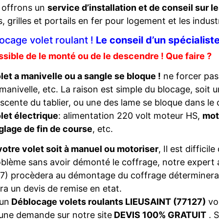
 offrons un
service d’installation et de conseil sur l
s, grilles et portails en fer pour logement et les indust
ocage volet roulant !
Le conseil d’un spécialis
sible de le monté ou de le descendre ! Que faire ?
let a manivelle ou a sangle se bloque !
ne forcer pas,
 manivelle, etc. La raison est simple du blocage, soit 
scente du tablier, ou une des lame se bloque dans le c
let électrique
: alimentation 220 volt moteur HS,
mot
glage de fin de course
, etc.
otre volet soit à manuel ou motoriser
, Il est diffici
oblème sans avoir démonté le coffrage, notre expert
7) procèdera au démontage du coffrage déterminera 
ira un devis de remise en etat.
 un
Déblocage volets roulants LIEUSAINT (77127)
vo
 une demande sur notre site
DEVIS 100% GRATUIT
. 