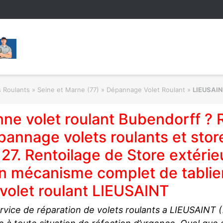
s Roulants
»
Seine et Marne (77) » Dépannage Volet Roulant
»
LIEUSAI
ne volet roulant Bubendorff ? 
annage volets roulants et stor
27. Rentoilage de Store extéri
n mécanisme complet de tablier
volet roulant LIEUSAINT
rvice de réparation de volets roulants a LIEUSAINT 