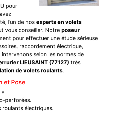
LU pour
 avez
té, l’un de nos
experts en volets
t vous conseiller. Notre
poseur
ment pour effectuer une étude sérieuse
ssoires, raccordement électrique,
 intervenons selon les normes de
errurier LIEUSAINT (77127)
très
lation de volets roulants
.
on et Pose
 »
ro-perforées.
 roulants électriques.