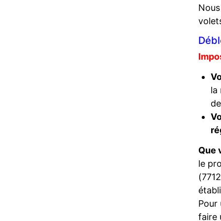
Nous
volet
Débl
Impos
Vo
la
de
Vo
ré
Que v
le pr
(7712
établ
Pour
faire