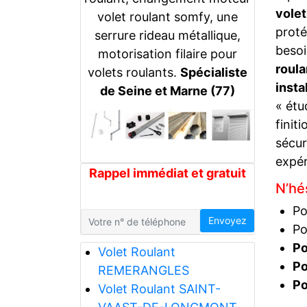
vole
volet roulant somfy, une
proté
serrure rideau métallique,
besoi
motorisation filaire pour
roula
volets roulants.
Spécialiste
insta
de Seine et Marne (77)
« étu
finit
sécur
expér
Rappel immédiat et gratuit
N’hés
Po
Envoyez
Po
Po
Volet Roulant
P
REMERANGLES
Po
Volet Roulant SAINT-