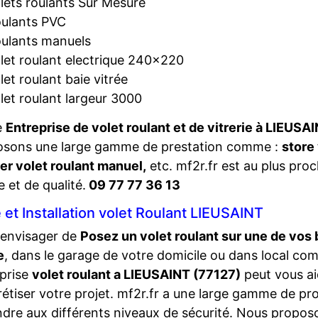
lets roulants Sur Mesure
ulants PVC
ulants manuels
let roulant electrique 240×220
let roulant baie vitrée
let roulant largeur 3000
e
Entreprise de volet roulant et de vitrerie à LIEUSA
osons une large gamme de prestation comme :
store
er volet roulant manuel,
etc. mf2r.fr est au plus pro
e et de qualité.
09 77 77 36 13
 et Installation volet Roulant LIEUSAINT
 envisager de
Posez un volet roulant sur une de vos 
e
, dans le garage de votre domicile ou dans local com
prise
volet roulant a LIEUSAINT (77127)
peut vous ai
étiser votre projet. mf2r.fr a une large gamme de pr
dre aux différents niveaux de sécurité. Nous propos