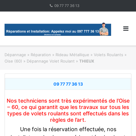
Skip
09 77 77 36 13
to
content
Dépannage » Réparation
»
Rideau Métallique » Volets Roulants
»
Oise (60) » Dépannage Volet Roulant
»
THIEUX
09 77 77 36 13
Nos techniciens sont très expérimentés de l’Oise
– 60, ce qui garantit que les travaux sur tous les
types de volets roulants sont effectués dans les
règles de l’art.
Une fois la réservation effectuée, nos