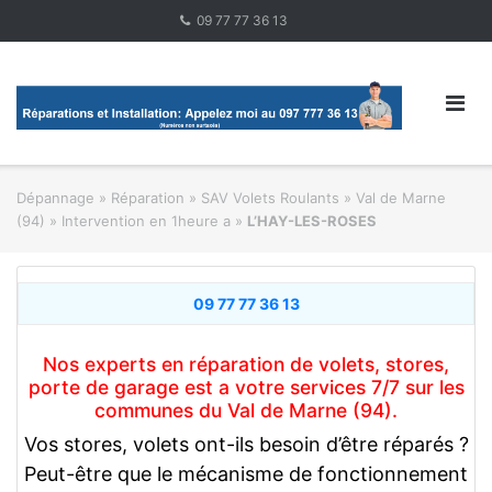
Skip
09 77 77 36 13
to
content
Dépannage » Réparation
»
SAV Volets Roulants
»
Val de Marne
(94) » Intervention en 1heure a
»
L’HAY-LES-ROSES
09 77 77 36 13
Nos experts en réparation de volets, stores,
porte de garage est a votre services 7/7 sur les
communes du Val de Marne (94).
Vos stores, volets ont-ils besoin d’être réparés ?
Peut-être que le mécanisme de fonctionnement