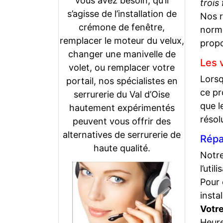
vous avez besoin, qu’il
trois
s’agisse de l’installation de
Nos r
crémone de fenêtre,
norme
remplacer le moteur du velux,
propo
changer une manivelle de
Les 
volet, ou remplacer votre
Lorsq
portail, nos spécialistes en
ce pr
serrurerie du Val d’Oise
que l
hautement expérimentés
résol
peuvent vous offrir des
alternatives de serrurerie de
Répa
haute qualité.
Notre
l’uti
Pour 
insta
Votre
Heur