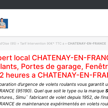
 d’Oise (95) » Tarif Intervention 90€* TTC a
»
CHATENAY-EN-FRANCE
pert local CHATENAY-EN-FRANC
lants, Portes de garage, Fenêtre
 2 heures a CHATENAY-EN-FR
paration d’urgence de volets roulants vous garantit
ANCE (95190). Quel que soit le type ou la marque
S
tures., Simu¨ fabricant de volet depuis 1952, de l’i
RANCE de maintenance expérimentés en volets roul