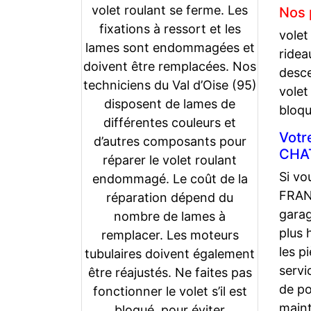
volet roulant se ferme. Les
Nos 
fixations à ressort et les
volet
lames sont endommagées et
ridea
doivent être remplacées. Nos
desce
techniciens du Val d’Oise (95)
volet
disposent de lames de
bloq
différentes couleurs et
Votr
d’autres composants pour
CHA
réparer le volet roulant
Si vo
endommagé. Le coût de la
FRANC
réparation dépend du
garag
nombre de lames à
plus 
remplacer. Les moteurs
les p
tubulaires doivent également
servi
être réajustés. Ne faites pas
de po
fonctionner le volet s’il est
maint
bloqué, pour éviter