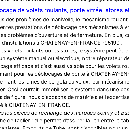
ocage de volets roulants, porte vitrée, stores 
us des problèmes de manivelle, le mécanisme roulant
rentes prestations de déblocage des mécanismes à vo
les problèmes d’ouverture et de fermeture. En plus, c
s d’installations à CHATENAY-EN-FRANCE -95190 .
les volets roulants ou les stores, le système peut ê
un système manuel ou électrique, notre réparateur de
cage efficace et c’est aussi valable pour les volets r
ement pour les déblocages de porte à CHATENAY-E
rnant les lames de pergola ou velux, leur mécanisme
er. Ceci pourrait immobiliser le système dans une pos
s de figure, nous disposons de matériels et l’experti
ité à CHATENAY-EN-FRANCE.
es les pièces de rechange des marques Somfy et Bu
he de tablier : elle permet d’assurer la lien entre le ta
canisme
, Embouts de Tube, sont disponibles pour u