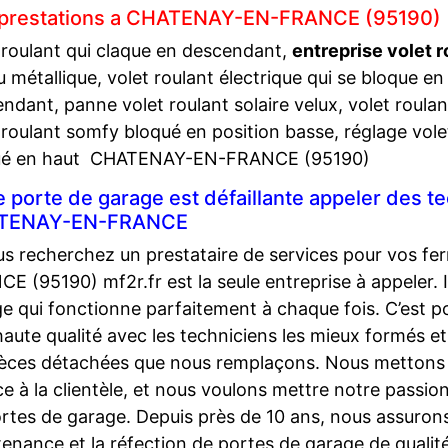
prestations a CHATENAY-EN-FRANCE (95190)
 roulant qui claque en descendant,
entreprise volet r
u métallique, volet roulant électrique qui se bloque e
ndant, panne volet roulant solaire velux, volet roulan
 roulant somfy bloqué en position basse, réglage vole
ué en haut CHATENAY-EN-FRANCE (95190)
e porte de garage est défaillante appeler des t
TENAY-EN-FRANCE
us recherchez un prestataire de services pour vos 
E (95190) mf2r.fr est la seule entreprise à appeler. I
e qui fonctionne parfaitement à chaque fois. C’est po
haute qualité avec les techniciens les mieux formés et
ièces détachées que nous remplaçons. Nous mettons l’a
ce à la clientèle, et nous voulons mettre notre passio
rtes de garage. Depuis près de 10 ans, nous assurons l
enance et la réfection de portes de garage de qua