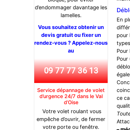
d’endommager davantage les
Débl
lamelles.
En pl
Vous souhaitez obtenir un
diffé
devis gratuit ou fixer un
pour 
rendez-vous ? Appelez-nous
type
au
Pour 
Pour 
déblo
09 77 77 36 13
égal
Conce
Service dépannage de volet
coinc
d’urgence 24/7 dans le Val
ce ca
d’Oise
qual
Votre volet roulant vous
Tout
empêche d’ouvrir, de fermer
Attac
votre porte ou fenêtre.
– mé