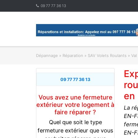
Skip
09 77 77 36 13
to
content
Dépannage » Réparation
»
SAV Volets Roulants
»
Val
Ex
09 77 77 36 13
rou
en
Vous avez une fermeture
extérieur votre logement à
La ré
faire réparer ?
EN-FR
Quel que soit le type
ferme
fermeture extérieur que vous
EN-F