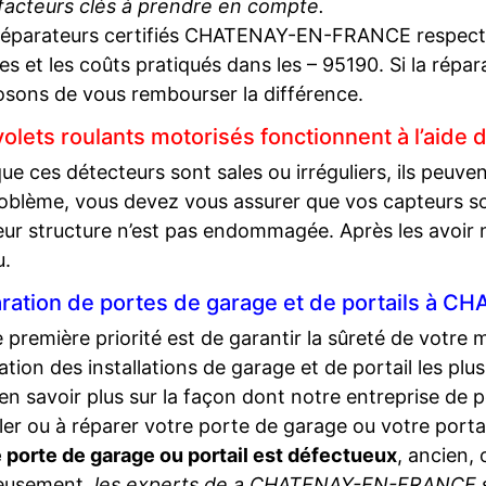
 facteurs clés à prendre en compte.
éparateurs certifiés CHATENAY-EN-FRANCE respectent
s et les coûts pratiqués dans les – 95190. Si la répa
sons de vous rembourser la différence.
volets roulants motorisés fonctionnent à l’aide 
ue ces détecteurs sont sales ou irréguliers, ils peuve
oblème, vous devez vous assurer que vos capteurs sont
eur structure n’est pas endommagée. Après les avoir n
u.
ration de portes de garage et de portails à
 première priorité est de garantir la sûreté de votre 
lisation des installations de garage et de portail les p
en savoir plus sur la façon dont notre entreprise de 
ller ou à réparer votre porte de garage ou votre porta
 porte de garage ou portail est défectueux
, ancien,
eusement,
les experts de a CHATENAY-EN-FRANCE