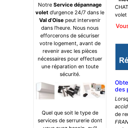
Notre
Service dépannage
CHATE
volet
d’urgence 24/7 dans le
volet
Val d’Oise
peut intervenir
Vous
dans l’heure. Nous nous
efforcerons de sécuriser
votre logement, avant de
revenir avec les pièces
nécessaires pour effectuer
une réparation en toute
sécurité.
Obte
des 
Lorsq
acci
Quel que soit le type de
de re
services de serrurerie dont
FRA