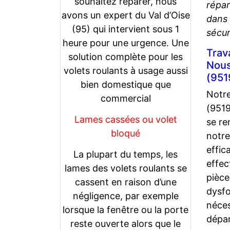
souhaitez réparer, nous
répar
avons un expert du Val d’Oise
dans 
(95) qui intervient sous 1
sécur
heure pour une urgence. Une
Trav
solution complète pour les
Nous
volets roulants à usage aussi
(951
bien domestique que
Notre
commercial
(9519
Lames cassées ou volet
se re
bloqué
notr
effic
La plupart du temps, les
effec
lames des volets roulants se
pièce
cassent en raison d’une
dysfo
négligence, par exemple
néces
lorsque la fenêtre ou la porte
dépan
reste ouverte alors que le