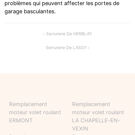
problèmes qui peuvent affecter les portes de
garage basculantes.
Navigation
Serrurerie De HERBLAY
de
Serrurerie De LASSY
l’article
Remplacement
Remplacement
moteur volet roulant
moteur volet roulant
ERMONT
LA CHAPELLE-EN-
VEXIN