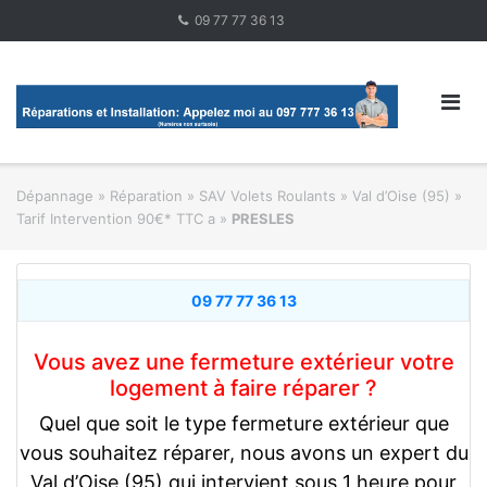
Skip
09 77 77 36 13
to
content
Dépannage » Réparation
»
SAV Volets Roulants
»
Val d’Oise (95) »
Tarif Intervention 90€* TTC a
»
PRESLES
09 77 77 36 13
Vous avez une fermeture extérieur votre
logement à faire réparer ?
Quel que soit le type fermeture extérieur que
vous souhaitez réparer, nous avons un expert du
Val d’Oise (95) qui intervient sous 1 heure pour