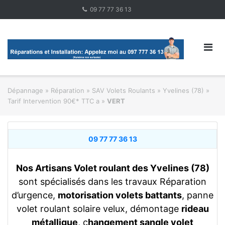
Skip
09 77 77 36 13
to
content
Dépannage » Réparation
»
SAV Volets Roulants
»
Yvelines (78) »
Tarif Intervention 90€* TTC a
»
VERT
09 77 77 36 13
Nos Artisans Volet roulant des Yvelines (78)
sont spécialisés dans les travaux Réparation
d’urgence,
motorisation volets battants
, panne
volet roulant solaire velux, démontage
rideau
métallique
, c
hangement sangle volet